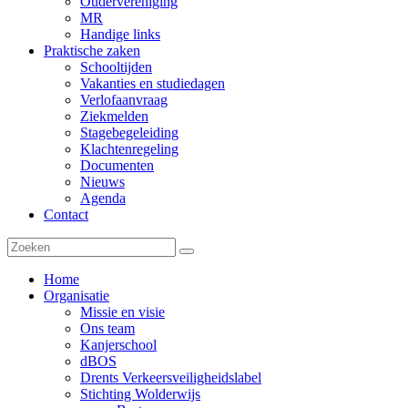
Oudervereniging
MR
Handige links
Praktische zaken
Schooltijden
Vakanties en studiedagen
Verlofaanvraag
Ziekmelden
Stagebegeleiding
Klachtenregeling
Documenten
Nieuws
Agenda
Contact
Home
Organisatie
Missie en visie
Ons team
Kanjerschool
dBOS
Drents Verkeersveiligheidslabel
Stichting Wolderwijs