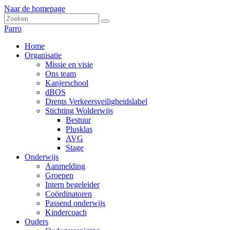
Naar de homepage
Parro
Home
Organisatie
Missie en visie
Ons team
Kanjerschool
dBOS
Drents Verkeersveiligheidslabel
Stichting Wolderwijs
Bestuur
Plusklas
AVG
Stage
Onderwijs
Aanmelding
Groepen
Intern begeleider
Coördinatoren
Passend onderwijs
Kindercoach
Ouders