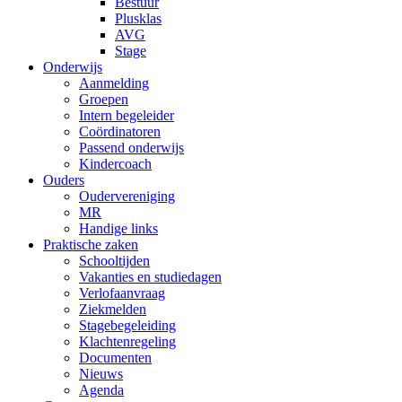
Bestuur
Plusklas
AVG
Stage
Onderwijs
Aanmelding
Groepen
Intern begeleider
Coördinatoren
Passend onderwijs
Kindercoach
Ouders
Oudervereniging
MR
Handige links
Praktische zaken
Schooltijden
Vakanties en studiedagen
Verlofaanvraag
Ziekmelden
Stagebegeleiding
Klachtenregeling
Documenten
Nieuws
Agenda