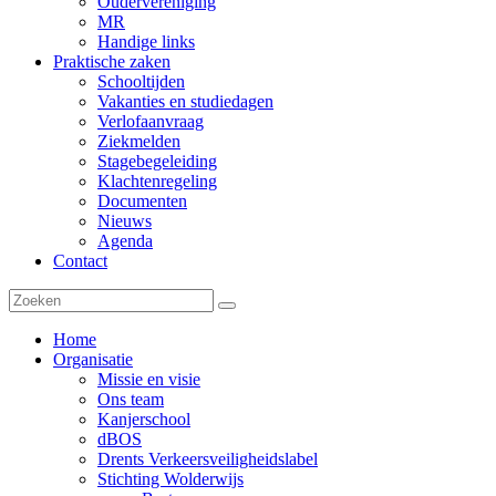
Oudervereniging
MR
Handige links
Praktische zaken
Schooltijden
Vakanties en studiedagen
Verlofaanvraag
Ziekmelden
Stagebegeleiding
Klachtenregeling
Documenten
Nieuws
Agenda
Contact
Home
Organisatie
Missie en visie
Ons team
Kanjerschool
dBOS
Drents Verkeersveiligheidslabel
Stichting Wolderwijs