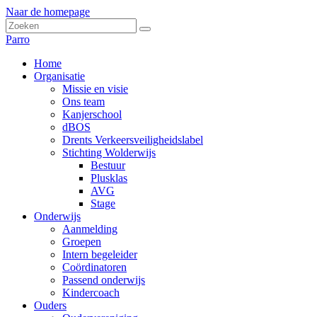
Naar de homepage
Parro
Home
Organisatie
Missie en visie
Ons team
Kanjerschool
dBOS
Drents Verkeersveiligheidslabel
Stichting Wolderwijs
Bestuur
Plusklas
AVG
Stage
Onderwijs
Aanmelding
Groepen
Intern begeleider
Coördinatoren
Passend onderwijs
Kindercoach
Ouders