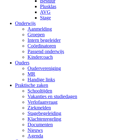
Bestuur
Plusklas
AVG
Stage
Onderwijs
Aanmelding
Groepen
Intern begeleider
Coördinatoren
Passend onderwijs
Kindercoach
Ouders
Oudervereniging
MR
Handige links
Praktische zaken
Schooltijden
Vakanties en studiedagen
Verlofaanvraag
Ziekmelden
Stagebegeleiding
Klachtenregeling
Documenten
Nieuws
Agenda