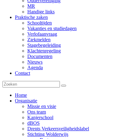
Oudervereniging
MR
Handige links
Praktische zaken
Schooltijden
Vakanties en studiedagen
Verlofaanvraag
Ziekmelden
Stagebegeleiding
Klachtenregeling
Documenten
Nieuws
Agenda
Contact
Home
Organisatie
Missie en visie
Ons team
Kanjerschool
dBOS
Drents Verkeersveiligheidslabel
Stichting Wolderwijs