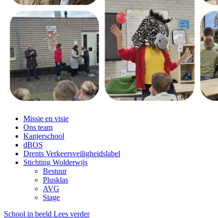
Missie en visie
Ons team
Kanjerschool
dBOS
Drents Verkeersveiligheidslabel
Stichting Wolderwijs
Bestuur
Plusklas
AVG
Stage
School in beeld
Lees verder