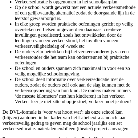
Verkeerseducatie is opgenomen in het schooljaarplan
Op de school wordt gewerkt met een actuele verkeersmethode
of een gelijkwaardig alternatief zodat de doorgaande lijn in de
leerstof gewaarborgd is.
In elke groep worden praktische oefeningen gericht op veilig
oversteken en fietsen uitgevoerd en daarnaast creatieve
invullingen gerealiseerd, zoals het ontwikkelen door de
leerlingen van een verkeersbord; het invullen van een
verkeersveiligheidsdag of -week etc.
De ouders zijn betrokken bij het verkeersonderwijs via een
verkeersouder die het team kan ondersteunen bij praktische
oefeningen.
De school en ouders spannen zich maximaal in voor een zo
veilig mogelijke schoolomgeving.
De school deelt informatie over verkeerseducatie met de
ouders, zodat de ouders zelf ook aan de slag kunnen met de
verkeersopvoeding van hun kind. De ouders maken immers
‘de meeste kilometers’ met hun kind(eren) in het verkeer.
Verkeer leer je niet zittend op je stoel, verkeer moet je doen!
De DVL-formule is ‘voor wat hoort wat’: als onze school kan
(blijven) aantonen in het kader van het Label extra aandacht aan
verkeersveilig gedrag te geven mag de school jaarlijks een set
verkeerseducatie-materialen en/of een (theater) project aanvragen.