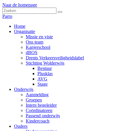
Naar de homepage
Parro
Home
Organisatie
Missie en visie
Ons team
Kanjerschool
dBOS
Drents Verkeersveiligheidslabel
Stichting Wolderwijs
Bestuur
Plusklas
AVG
Stage
Onderwijs
Aanmelding
Groepen
Intern begeleider
Coördinatoren
Passend onderwijs
Kindercoach
Ouders